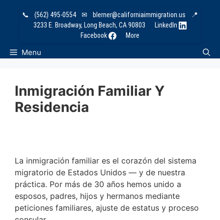
Skip
📞
(562) 495-0554
✉
blerner@californiaimmigration.us
📍
to
3233 E. Broadway, Long Beach, CA 90803
LinkedIn
content
Facebook
More
Menu
Inmigración Familiar Y
Residencia
La inmigración familiar es el corazón del sistema
migratorio de Estados Unidos — y de nuestra
práctica. Por más de 30 años hemos unido a
esposos, padres, hijos y hermanos mediante
peticiones familiares, ajuste de estatus y proceso
consular.